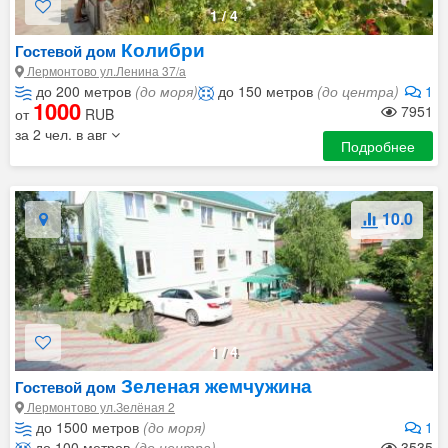
1
/
4
Колибри
Гостевой дом
Лермонтово ул.Ленина 37/а
до 200 метров
(до моря)
до 150 метров
(до центра)
1
1000
7951
от
RUB
за 2 чел. в авг
Подробнее
10.0
1
/
4
Зеленая жемчужина
Гостевой дом
Лермонтово ул.Зелёная 2
до 1500 метров
(до моря)
1
до 100 метров
(до центра)
3535