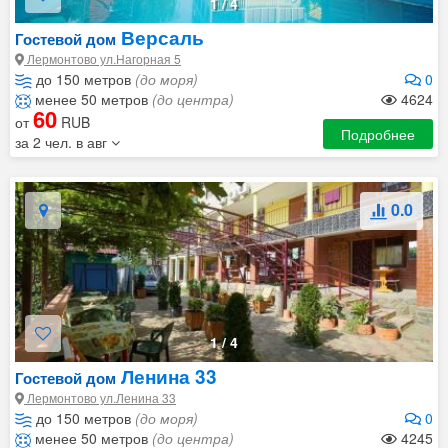
1
/
4
Версаль
Гостевой дом
Лермонтово ул.Нагорная 5
до 150 метров
(до моря)
0
менее 50 метров
(до центра)
4624
60
от
RUB
Подробнее
за 2 чел. в авг
0.0
1
/
4
Ленина 33
Гостевой дом
Лермонтово ул.Ленина 33
до 150 метров
(до моря)
0
менее 50 метров
(до центра)
4245