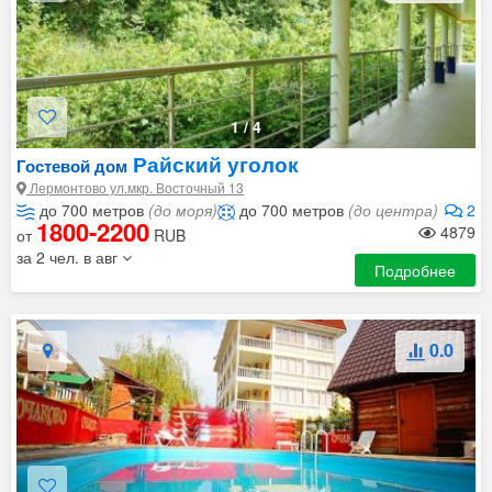
1
/
4
Райский уголок
Гостевой дом
Лермонтово ул.мкр. Восточный 13
до 700 метров
(до моря)
до 700 метров
(до центра)
2
1800-2200
4879
от
RUB
за 2 чел. в авг
Подробнее
0.0