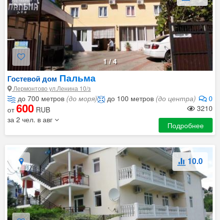
1
/
4
Пальма
Гостевой дом
Лермонтово ул.Ленина 10/з
до 700 метров
(до моря)
до 100 метров
(до центра)
0
600
3210
от
RUB
за 2 чел. в авг
Подробнее
10.0