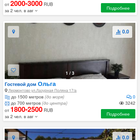
2000-3000
от
RUB
Подробнее
за 2 чел. в авг
0.0
1
/
3
Ольга
Гостевой дом
Лермонтово ул.Лазурная Поляна 17/а
до 1500 метров
(до моря)
0
до 700 метров
(до центра)
3242
1800-2500
от
RUB
Подробнее
за 2 чел. в авг
0.0