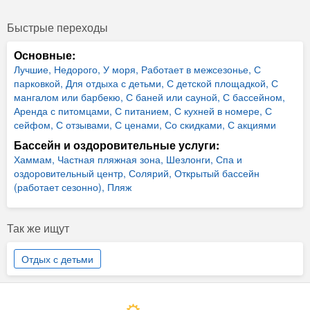
Быстрые переходы
Основные:
Лучшие,
Недорого,
У моря,
Работает в межсезонье,
С
парковкой,
Для отдыха с детьми,
С детской площадкой,
С
мангалом или барбекю,
С баней или сауной,
С бассейном,
Аренда с питомцами,
С питанием,
С кухней в номере,
С
сейфом,
С отзывами,
С ценами,
Со скидками,
С акциями
Бассейн и оздоровительные услуги:
Хаммам,
Частная пляжная зона,
Шезлонги,
Спа и
оздоровительный центр,
Солярий,
Открытый бассейн
(работает сезонно),
Пляж
Так же ищут
Отдых с детьми