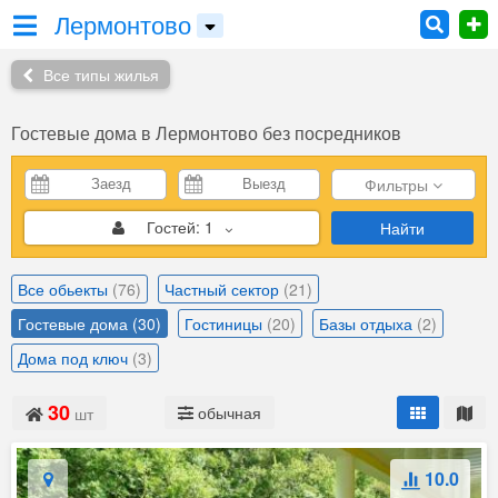
Лермонтово
Все типы жилья
Гостевые дома
в Лермонтово без посредников
Фильтры
Гостей:
1
Найти
Все обьекты
(76)
Частный сектор
(21)
Гостевые дома
(30)
Гостиницы
(20)
Базы отдыха
(2)
Дома под ключ
(3)
30
обычная
шт
10.0