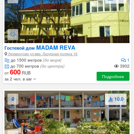
1
/
4
MADAM REVA
Гостевой дом
Лермонтово ул.мкр. Лазурная поляна 16
до 1500 метров
(до моря)
1
до 700 метров
(до центра)
3902
600
от
RUB
Подробнее
за 2 чел. в авг
10.0