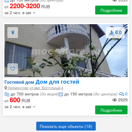
2200-3200
от
RUB
Подробнее
за 2 чел. в авг
0.0
1
/
4
Дом для гостей
Гостевой дом
Лермонтово ул.мкр. Восточный 4
до 700 метров
(до моря)
до 150 метров
(до центра)
0
600
2929
от
RUB
за 2 чел. в авг
Подробнее
Показать еще обьекты (
18
)