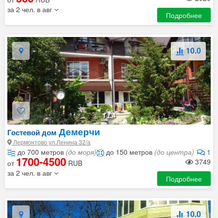
за 2 чел. в авг
Подробнее
10.0
1
/
4
Демерчи
Гостевой дом
Лермонтово ул.Ленина 32/а
до 700 метров
(до моря)
до 150 метров
(до центра)
1
1700-4500
3749
от
RUB
за 2 чел. в авг
Подробнее
10.0