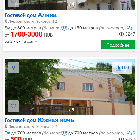
1
/
4
Алина
Гостевой дом
Лермонтово ул.Зеленая 12
до 300 метров
(до моря)
до 150 метров
(до центра)
1
1700-3000
3247
от
RUB
за 2 чел. в авг
Подробнее
0.0
1
/
4
Южная ночь
Гостевой дом
Лермонтово ул.Зеленая 22
до 700 метров
(до моря)
до 700 метров
(до центра)
0
500
2920
от
RUB