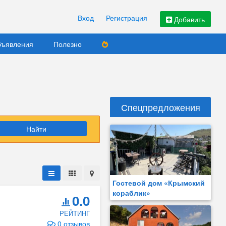
Вход
Регистрация
Добавить
ъявления
Полезно
Спецпредложения
Найти
Гостевой дом «Крымский
кораблик»
0.0
РЕЙТИНГ
0 отзывов