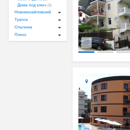
Дома под ключ
(3)
Новомихайловский
Туапсе
Ольгинка
Пляхо