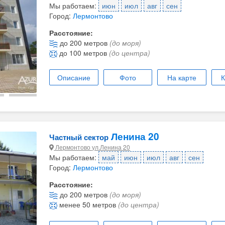
Мы работаем:
июн
июл
авг
сен
Город:
Лермонтово
Расстояние:
до 200 метров
(до моря)
до 100 метров
(до центра)
Описание
Фото
На карте
К
Ленина 20
Частный сектор
Лермонтово ул.Ленина 20
Мы работаем:
май
июн
июл
авг
сен
Город:
Лермонтово
Расстояние:
до 200 метров
(до моря)
менее 50 метров
(до центра)