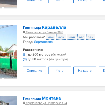
Каравелла
Гостиница
Лермонтово ул.Ленина 39/б
Мы работаем:
май
июн
июл
авг
сен
Город:
Лермонтово
Расстояние:
до 200 метров
(до моря)
до 50 метров
(до центра)
Описание
Фото
На карте
К
Монтана
Гостиница
Лермонтово ул.Приморская 24