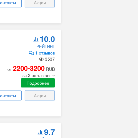
онтакты
Акции
10.0
РЕЙТИНГ
1 отзывов
3537
2200-3200
от
RUB
за 2 чел. в авг
Подробнее
онтакты
Акции
9.7