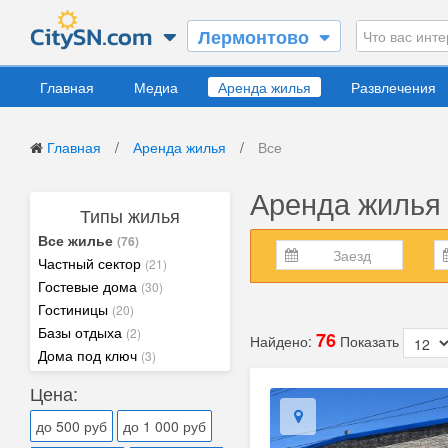
Лермонтово
Главная
Медиа
Аренда жилья
Развлечения
Главная
/
Аренда жилья
/
Все
Аренда жилья
Типы жилья
Все жилье
(76)
Частный сектор
(21)
Гостевые дома
(30)
Гостиницы
(20)
Базы отдыха
(2)
76
Найдено:
Показать
Дома под ключ
(3)
Цена:
до 500 руб
до 1 000 руб