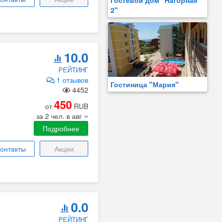
Гостевой дом "Нагорная
2"
10.0
РЕЙТИНГ
1 отзывов
Гостиница "Мария"
4452
450
от
RUB
за 2 чел. в авг
Подробнее
онтакты
Акции
0.0
РЕЙТИНГ