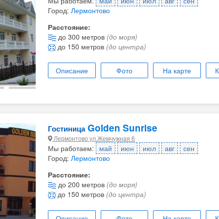
Мы работаем:
май
июн
июл
авг
сен
Город:
Лермонтово
Расстояние:
до 300 метров
(до моря)
до 150 метров
(до центра)
Описание
Фото
На карте
К
Golden Sunrise
Гостиница
Лермонтово ул.Жемчужная 6
Мы работаем:
май
июн
июл
авг
сен
Город:
Лермонтово
Расстояние:
до 200 метров
(до моря)
до 150 метров
(до центра)
Описание
Фото
На карте
К