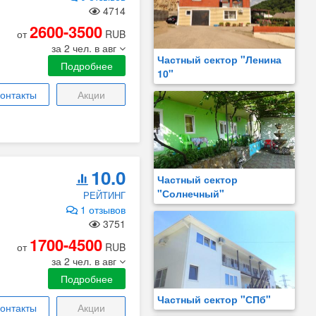
4714
2600-3500
от
RUB
за 2 чел. в авг
Частный сектор "Ленина
Подробнее
10"
онтакты
Акции
10.0
Частный сектор
"Солнечный"
РЕЙТИНГ
1 отзывов
3751
1700-4500
от
RUB
за 2 чел. в авг
Подробнее
Частный сектор "СПб"
онтакты
Акции