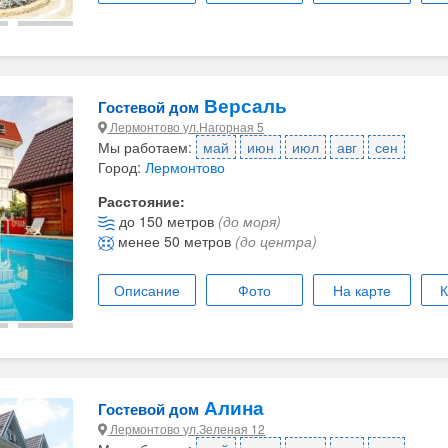
Версаль
Гостевой дом
Лермонтово ул.Нагорная 5
Мы работаем:
май
июн
июл
авг
сен
Город:
Лермонтово
Расстояние:
до 150 метров
(до моря)
менее 50 метров
(до центра)
Описание
Фото
На карте
К
Алина
Гостевой дом
Лермонтово ул.Зеленая 12