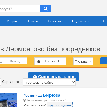
Услуги
Отзывы
Новости
Недвижимость
Об
в Лермонтово без посредников
Гостей:
1
Фильтры
Смотреть на карте
Сортировать
Бирюза
Гостиница
Лермонтово ул.Приморская 3
Мы работаем:
круглогодично