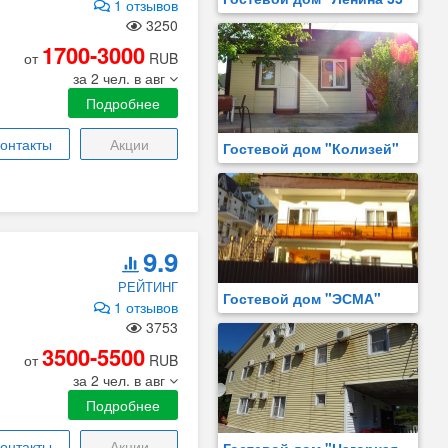
1 отзывов
3250
1700-3000
от
RUB
за 2 чел. в авг
Подробнее
онтакты
Акции
Гостевой дом "Колизей"
9.9
РЕЙТИНГ
Гостевой дом "ЭСМА"
1 отзывов
3753
3500-5500
от
RUB
за 2 чел. в авг
Подробнее
онтакты
Акции