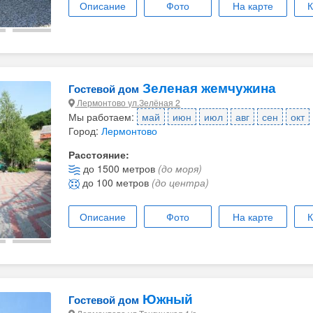
Описание
Фото
На карте
К
Зеленая жемчужина
Гостевой дом
Лермонтово ул.Зелёная 2
Мы работаем:
май
июн
июл
авг
сен
окт
Город:
Лермонтово
Расстояние:
до 1500 метров
(до моря)
до 100 метров
(до центра)
Описание
Фото
На карте
К
Южный
Гостевой дом