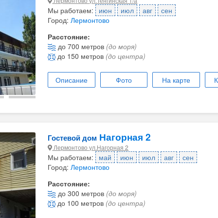
Лермонтово ул.Тенгинская 1/а
Мы работаем:
июн
июл
авг
сен
Город:
Лермонтово
Расстояние:
до 700 метров
(до моря)
до 150 метров
(до центра)
Описание
Фото
На карте
К
Нагорная 2
Гостевой дом
Лермонтово ул.Нагорная 2
Мы работаем:
май
июн
июл
авг
сен
Город:
Лермонтово
Расстояние:
до 300 метров
(до моря)
до 100 метров
(до центра)