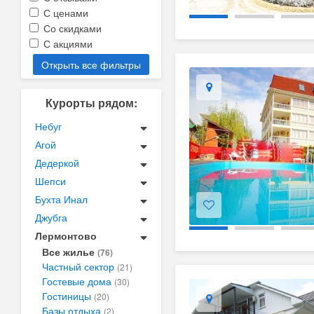
С ценами
Со скидками
С акциями
Открыть все фильтры
Курорты рядом:
Небуг
Агой
Дедеркой
Шепси
Бухта Инал
Джубга
Лермонтово
Все жилье
(76)
Частный сектор
(21)
Гостевые дома
(30)
Гостиницы
(20)
Базы отдыха
(2)