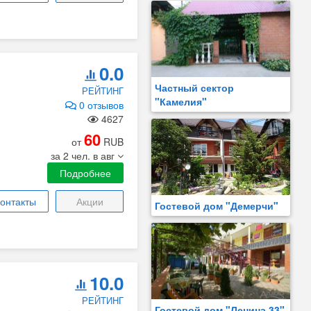
0.0
Частный сектор
РЕЙТИНГ
"Камелия"
0 отзывов
4627
60
от
RUB
за 2 чел. в авг
Подробнее
онтакты
Акции
Гостевой дом "Демерчи"
10.0
РЕЙТИНГ
Гостевой дом "Ленина 33"