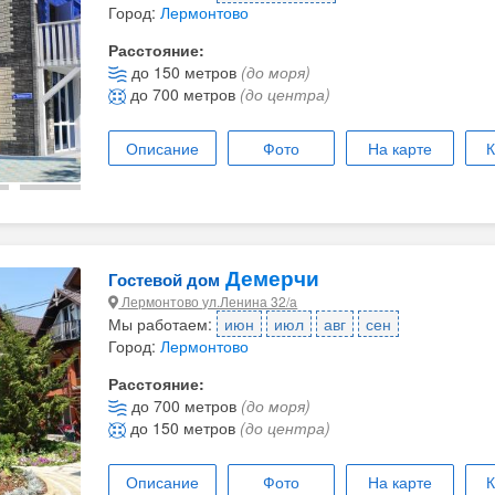
Город:
Лермонтово
Расстояние:
до 150 метров
(до моря)
до 700 метров
(до центра)
Описание
Фото
На карте
К
Демерчи
Гостевой дом
Лермонтово ул.Ленина 32/а
Мы работаем:
июн
июл
авг
сен
Город:
Лермонтово
Расстояние:
до 700 метров
(до моря)
до 150 метров
(до центра)
Описание
Фото
На карте
К